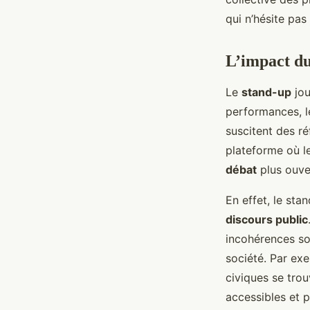
qui n’hésite pas
L’impact du
Le
stand-up
jou
performances, l
suscitent des ré
plateforme où le
débat
plus ouve
En effet, le sta
discours public
incohérences so
société. Par exem
civiques se trou
accessibles et p