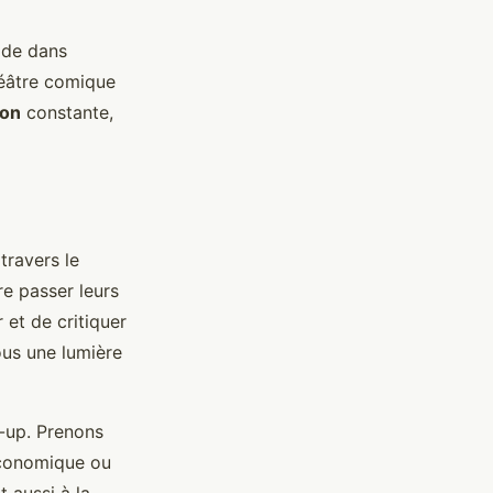
ide dans
théâtre comique
ion
constante,
travers le
re passer leurs
 et de critiquer
us une lumière
-up. Prenons
 économique ou