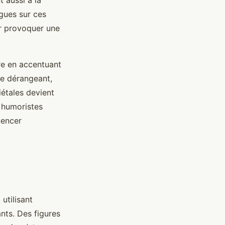
t aussi à la
agues sur ces
ur provoquer une
dre en accentuant
me dérangeant,
iétales devient
s humoristes
uencer
utilisant
nts. Des figures