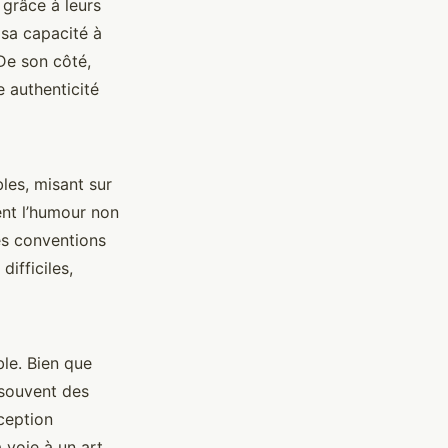
grâce à leurs
 sa capacité à
 De son côté,
 authenticité
les, misant sur
ent l’humour non
es conventions
difficiles,
ble. Bien que
souvent des
rception
 voie à un art