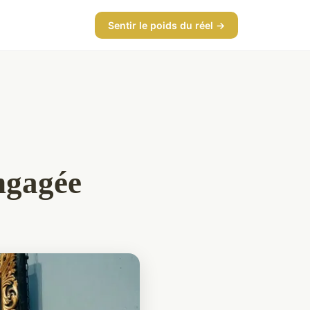
Sentir le poids du réel →
ngagée