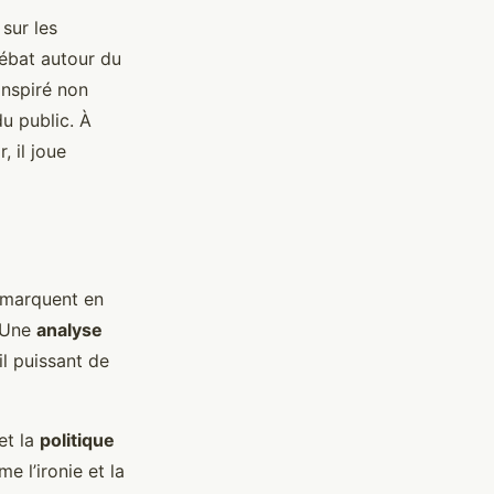
sur les
ébat autour du
inspiré non
u public. À
, il joue
émarquent en
. Une
analyse
l puissant de
et la
politique
e l’ironie et la