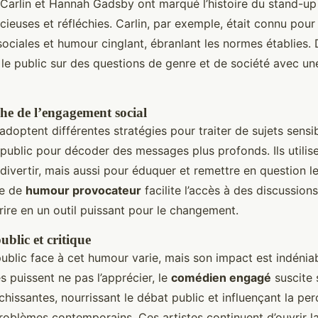
rlin et Hannah Gadsby ont marqué l’histoire du stand-up 
ieuses et réfléchies. Carlin, par exemple, était connu pour
sociales et humour cinglant, ébranlant les normes établies.
e public sur des questions de genre et de société avec une
che de l’engagement social
optent différentes stratégies pour traiter de sujets sensib
u public pour décoder des messages plus profonds. Ils utilis
divertir, mais aussi pour éduquer et remettre en question l
le de
humour provocateur
facilite l’accès à des discussions 
rire en un outil puissant pour le changement.
blic et critique
ublic face à cet humour varie, mais son impact est indénia
es puissent ne pas l’apprécier, le
comédien engagé
suscite 
chissantes, nourrissant le débat public et influençant la pe
roblèmes contemporains. Ces artistes continuent d’ouvrir la