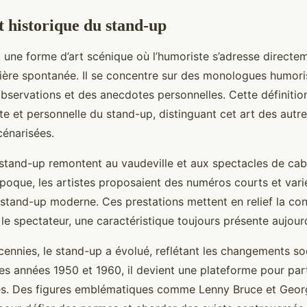
t historique du stand-up
 une forme d’art scénique où l’humoriste s’adresse directem
ère spontanée. Il se concentre sur des monologues humori
observations et des anecdotes personnelles. Cette définiti
te et personnelle du stand-up, distinguant cet art des autr
cénarisées.
 stand-up remontent au vaudeville et aux spectacles de cab
époque, les artistes proposaient des numéros courts et varié
u stand-up moderne. Ces prestations mettent en relief la co
et le spectateur, une caractéristique toujours présente aujourd
cennies, le stand-up a évolué, reflétant les changements so
les années 1950 et 1960, il devient une plateforme pour pa
les. Des figures emblématiques comme Lenny Bruce et Georg