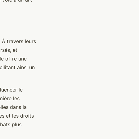
. À travers leurs
rsés, et
le offre une
litant ainsi un
luencer le
mière les
lles dans la
es et les droits
ébats plus