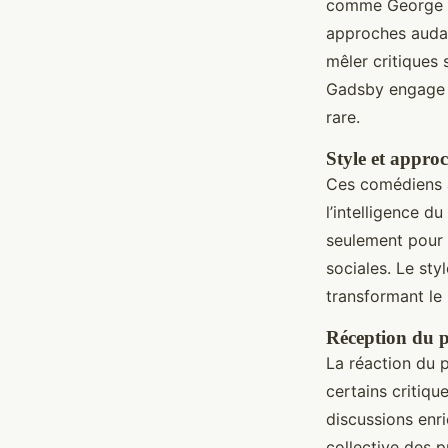
comme George Ca
approches audac
mêler critiques 
Gadsby engage l
rare.
Style et appro
Ces comédiens ad
l’intelligence d
seulement pour 
sociales. Le sty
transformant le 
Réception du pu
La réaction du p
certains critiqu
discussions enri
collective des p