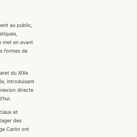
ent au public,
stiques,
on met en avant
es formes de
aret du XIXe
s, introduisant
nnexion directe
’hui.
ciaux et
rtager des
e Carlin ont