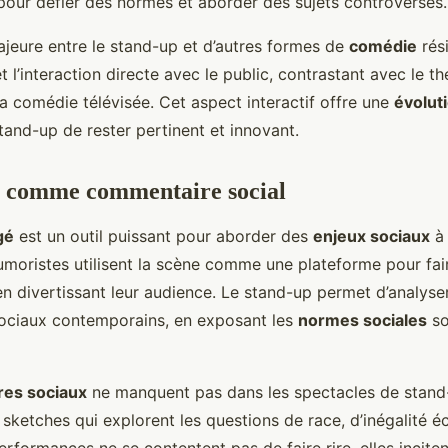
 pour défier des normes et aborder des sujets controversés.
ajeure entre le stand-up et d’autres formes de
comédie
rés
et l’interaction directe avec le public, contrastant avec le 
la comédie télévisée. Cet aspect interactif offre une
évolut
tand-up de rester pertinent et innovant.
p comme commentaire social
gé
est un outil puissant pour aborder des
enjeux sociaux
à 
umoristes utilisent la scène comme une plateforme pour fai
 divertissant leur audience. Le stand-up permet d’analyser
ociaux contemporains, en exposant les
normes sociales
so
es sociaux
ne manquent pas dans les spectacles de stand
 sketches qui explorent les questions de race, d’inégalité