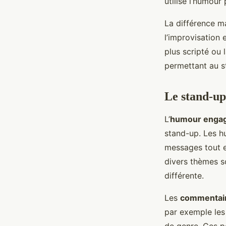
utilisé l’humour
La différence m
l’improvisation 
plus scripté ou 
permettant au s
Le stand-u
L’
humour enga
stand-up. Les h
messages tout en
divers thèmes s
différente.
Les
commentair
par exemple les