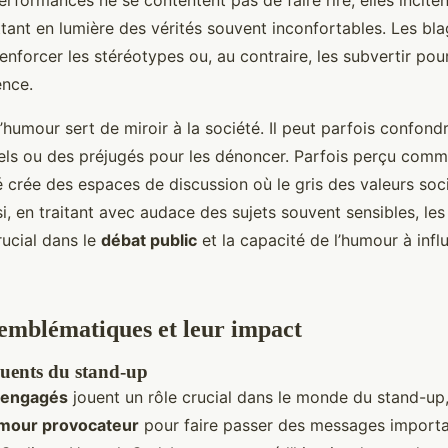
rformances ne se contentent pas de faire rire, elles inciten
tant en lumière des vérités souvent inconfortables. Les bl
enforcer les stéréotypes ou, au contraire, les subvertir po
ence.
’humour sert de miroir à la société. Il peut parfois confon
urels ou des préjugés pour les dénoncer. Parfois perçu com
 crée des espaces de discussion où le gris des valeurs soc
nsi, en traitant avec audace des sujets souvent sensibles, le
rucial dans le
débat public
et la capacité de l’humour à infl
emblématiques et leur impact
uents du stand-up
 engagés
jouent un rôle crucial dans le monde du stand-up, 
mour provocateur
pour faire passer des messages importa