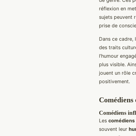
de genre. Ces pe
réflexion en met
sujets peuvent r
prise de consci
Dans ce cadre, l
des traits cult
l’humour engagé
plus visible. Ai
jouent un rôle c
positivement.
Comédiens 
Comédiens infl
Les
comédiens
souvent leur
hu