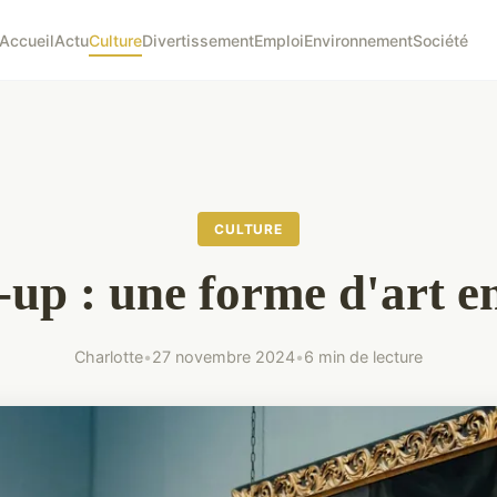
Accueil
Actu
Culture
Divertissement
Emploi
Environnement
Société
CULTURE
-up : une forme d'art e
Charlotte
•
27 novembre 2024
•
6 min de lecture