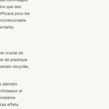
ire que des
efficace pour les
ncontournable
ortants.
le crucial de
ale de plastique
jamais recyclée,
s déchets
 d’oiseaux et
problème
ces effets.