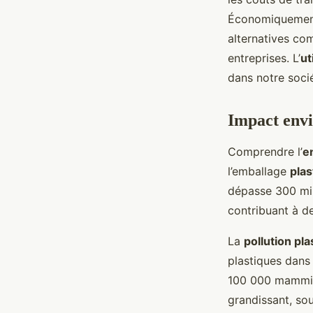
Économiquement,
alternatives com
entreprises. L’
ut
dans notre soci
Impact envi
Comprendre l’
e
l’emballage
plas
dépasse 300 mill
contribuant à d
La
pollution pla
plastiques dans 
100 000 mammifè
grandissant, sou