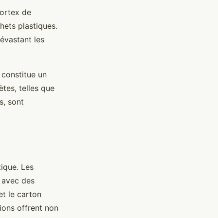
vortex de
ets plastiques.
dévastant les
 constitue un
tes, telles que
s, sont
tique. Les
 avec des
et le carton
ions offrent non