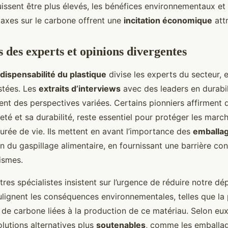
uissent être plus élevés, les bénéfices environnementaux et 
taxes sur le carbone offrent une
incitation économique
att
s des experts et opinions divergentes
indispensabilité du plastique
divise les experts du secteur,
stées. Les
extraits d’interviews
avec des leaders en durabil
nt des perspectives variées. Certains pionniers affirment q
eté et sa durabilité, reste essentiel pour protéger les marc
urée de vie. Ils mettent en avant l’importance des
emballag
n du gaspillage alimentaire, en fournissant une barrière cont
ismes.
res spécialistes insistent sur l’urgence de réduire notre d
oulignent les conséquences environnementales, telles que la 
 de carbone liées à la production de ce matériau. Selon eux, 
lutions alternatives plus
soutenables
, comme les emballa