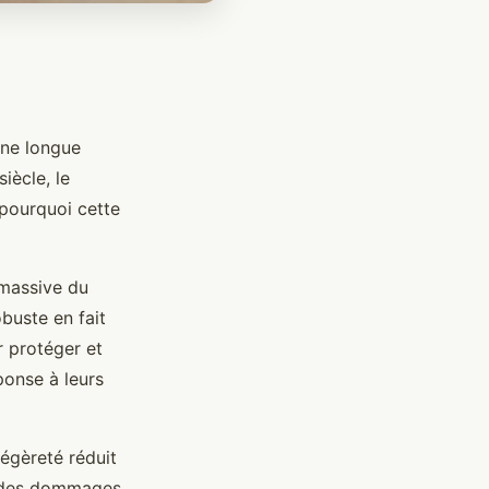
une longue
iècle, le
 pourquoi cette
n massive du
buste en fait
r protéger et
ponse à leurs
légèreté réduit
à des dommages.