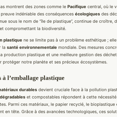
cas montrent des zones comme le
Pacifique
central, où le 
e preuve indéniable des conséquences
écologiques
des déch
ue sous le nom de “île de plastique”, continue de croître, 
 et compromettant la biodiversité.
on plastique
ne se limite pas à un problème esthétique ; elle
r la
santé environnementale
mondiale. Des mesures concrè
la production plastique et une meilleure gestion des déchet
r protéger notre planète et ses précieux écosystèmes.
s à l’emballage plastique
atériaux durables
devient cruciale face à la pollution plas
odégradables
et compostables répondent à cette nécessité
es. Parmi ces matériaux, le papier recyclé, le bioplastique 
t en tête. Grâce à des avancées technologiques, ces solut