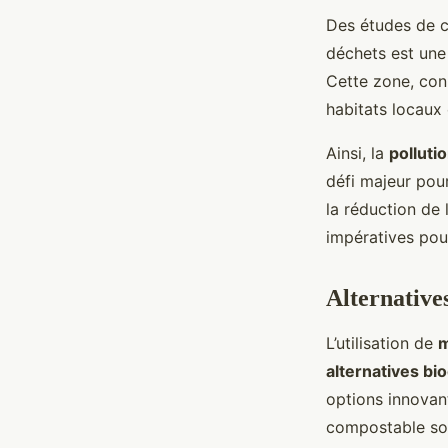
Des études de 
déchets est un
Cette zone, conn
habitats locaux
Ainsi, la
polluti
défi majeur pou
la réduction de 
impératives pou
Alternative
L’utilisation de
m
alternatives bi
options innovant
compostable son