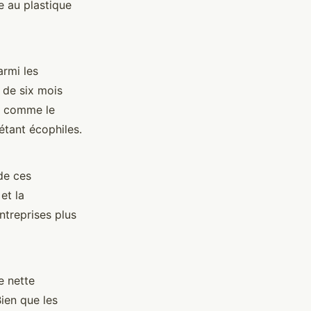
e au plastique
armi les
 de six mois
, comme le
 étant écophiles.
de ces
et la
ntreprises plus
e nette
ien que les