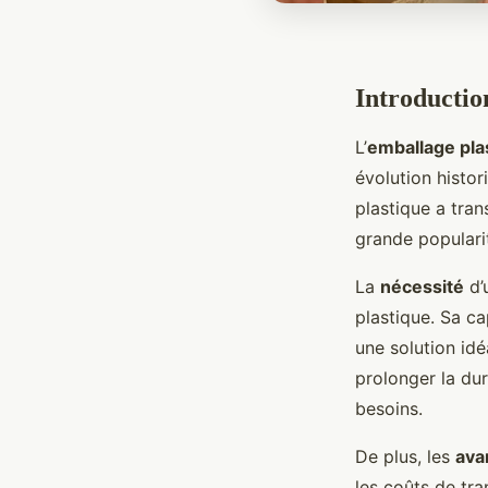
Introductio
L’
emballage pla
évolution histor
plastique a tra
grande populari
La
nécessité
d’
plastique. Sa ca
une solution idé
prolonger la dur
besoins.
De plus, les
ava
les coûts de tr