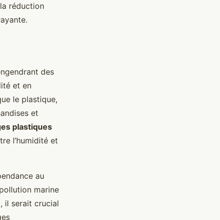
la réduction
rayante.
 engendrant des
ité et en
ue le plastique,
handises et
es plastiques
re l’humidité et
épendance au
pollution marine
il serait crucial
ges