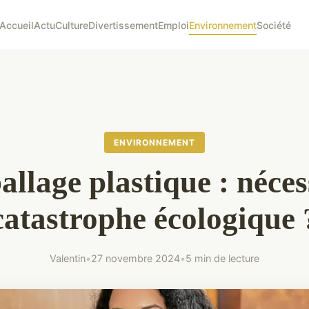
Accueil
Actu
Culture
Divertissement
Emploi
Environnement
Société
ENVIRONNEMENT
llage plastique : néces
catastrophe écologique 
Valentin
•
27 novembre 2024
•
5 min de lecture