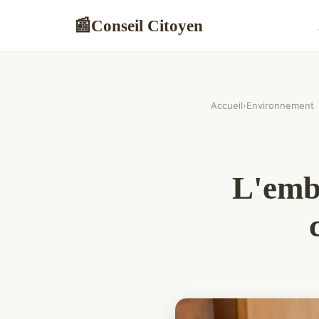
Conseil Citoyen
📰
Accueil
›
Environnement
L'emba