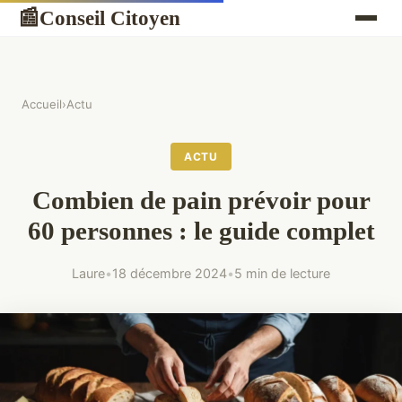
Conseil Citoyen
📰
Accueil
›
Actu
ACTU
Combien de pain prévoir pour
60 personnes : le guide complet
Laure
•
18 décembre 2024
•
5 min de lecture