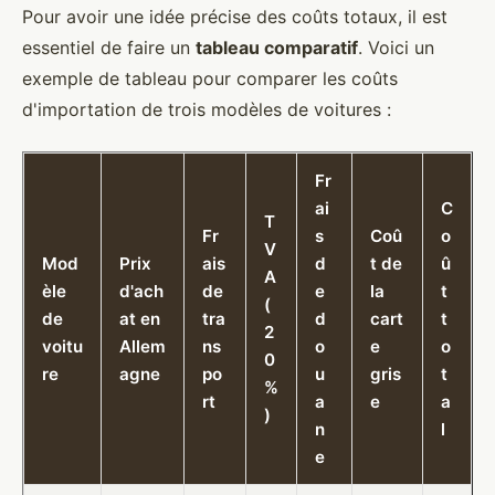
Pour avoir une idée précise des coûts totaux, il est
essentiel de faire un
tableau comparatif
. Voici un
exemple de tableau pour comparer les coûts
d'importation de trois modèles de voitures :
Fr
ai
C
T
Fr
s
Coû
o
V
Mod
Prix
ais
d
t de
û
A
èle
d'ach
de
e
la
t
(
de
at en
tra
d
cart
t
2
voitu
Allem
ns
o
e
o
0
re
agne
po
u
gris
t
%
rt
a
e
a
)
n
l
e