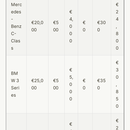
Merc
€
edes
€
2
-
4,
4
€20,0
€5
€
€30
Benz
0
,
00
00
0
0
C-
0
8
Clas
0
0
s
0
€
€
3
BM
5,
0
W 3
€25,0
€5
€
€35
0
,
Seri
00
00
0
0
0
8
es
0
5
0
€
€
2